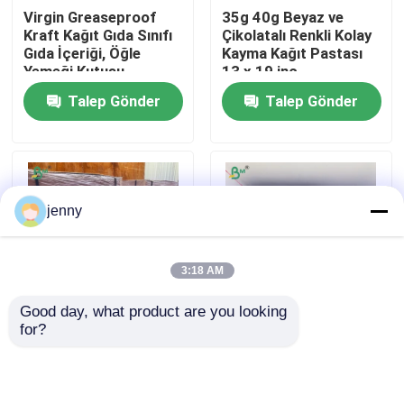
Virgin Greaseproof
35g 40g Beyaz ve
Kraft Kağıt Gıda Sınıfı
Çikolatalı Renkli Kolay
Fabrika turu
Gıda İçeriği, Öğle
Kayma Kağıt Pastası
Yemeği Kutusu
13 x 19 inç
Talep Gönder
Talep Gönder
Kalite kontrol
Bize ulaşın
jenny
Haberler
3:18 AM
Tüm servis talepleri
Good day, what product are you looking 
for?
170gm 300gm Gıda
190-350gsm + PE
CAD Plotter kağıdı
kalitesinde kahverengi
Kaplamalı Bardak Stok
kağıt Kağıt kaseler
Kağıt Levhalar
bardaklar Gıda
Sızdırmaz
Karbonsuz NCR Kağıdı