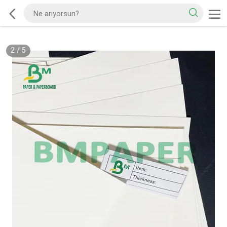
2
/
5