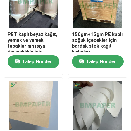
PET kaplı beyaz kağıt,
150gm+15gm PE kaplı
yemek ve yemek
soğuk içecekler için
tabaklarının ısıya
bardak stok kağıt
dayanıklılığı için
levhaları
Talep Gönder
Talep Gönder
Ana sayfa
Ürünler
Hakkımızda