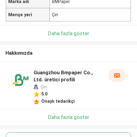
Marka adı
BMPaper
Menşe yeri
Çin
Daha fazla göster
Hakkımızda
Guangzhou Bmpaper Co.,
Ltd. üretici profili
Çin
5.0
Onaylı tedarikçi
Daha fazla göster