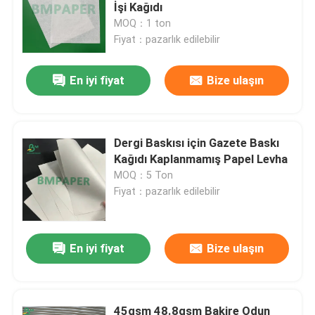
İşi Kağıdı
MOQ：1 ton
Beyaz Bond Kağıt Rulosu
Fiyat：pazarlık edilebilir
En iyi fiyat
Bize ulaşın
CAD Plotter kağıdı
Kaplanmamış ofset kağıdı
Dergi Baskısı için Gazete Baskı
Kağıdı Kaplanmamış Papel Levha
Bardak Stok Kağıt Panosu
MOQ：5 Ton
Fiyat：pazarlık edilebilir
Kaplamasız Woodfree Kağıt
En iyi fiyat
Bize ulaşın
Yemek Kutusu Kağıdı
İpek Parlak Kağıt
45gsm 48.8gsm Bakire Odun