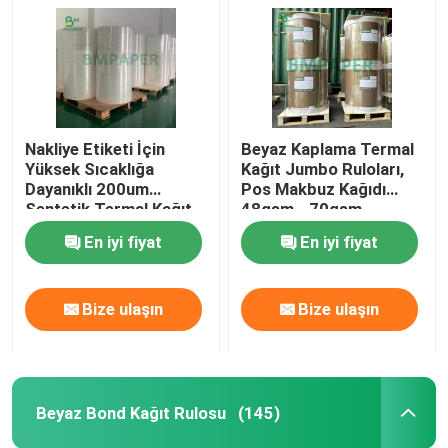
Nakliye Etiketi İçin
Beyaz Kaplama Termal
Yüksek Sıcaklığa
Kağıt Jumbo Ruloları,
Dayanıklı 200um
Pos Makbuz Kağıdı
Sentetik Termal Kağıt
48gsm - 70gsm
Rulosu
En iyi fiyat
En iyi fiyat
Bize ulaşın
Bize ulaşın
Beyaz Bond Kağıt Rulosu
(145)