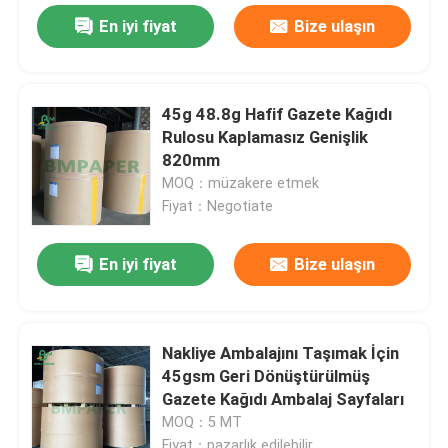
En iyi fiyat
Bize ulaşın
45g 48.8g Hafif Gazete Kağıdı
Rulosu Kaplamasız Genişlik
820mm
MOQ：müzakere etmek
Fiyat：Negotiate
En iyi fiyat
Bize ulaşın
Nakliye Ambalajını Taşımak İçin
45gsm Geri Dönüştürülmüş
Gazete Kağıdı Ambalaj Sayfaları
MOQ：5 MT
Fiyat：pazarlık edilebilir