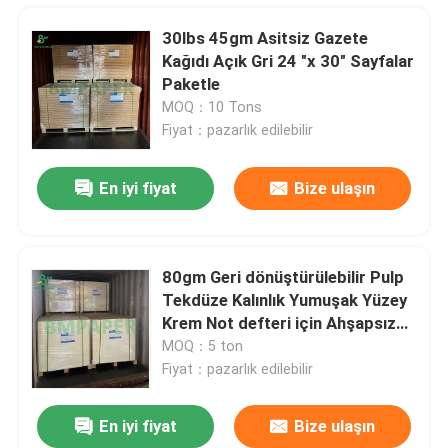
30lbs 45gm Asitsiz Gazete
Oluklu Mukavva Levhalar
Kağıdı Açık Gri 24 "x 30" Sayfalar
Paketle
Yapışkanlı Etiket Kağıdı
MOQ：10 Tons
Fiyat：pazarlık edilebilir
MG kraft kağıdı
En iyi fiyat
Bize ulaşın
Bristol Kağıt Karton
80gm Geri dönüştürülebilir Pulp
Sunmak
Gazete Kağıdı Rulosu
Tekdüze Kalınlık Yumuşak Yüzey
Krem Not defteri için Ahşapsız
Kağıt
MOQ：5 ton
Fiyat：pazarlık edilebilir
En iyi fiyat
Bize ulaşın