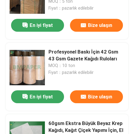
MOQ：5 ton
Fiyat：pazarlık edilebilir
Fabrika turu
En iyi fiyat
Bize ulaşın
Kalite kontrol
Profesyonel Baskı İçin 42 Gsm
Bize ulaşın
43 Gsm Gazete Kağıdı Ruloları
MOQ：10 ton
Fiyat：pazarlık edilebilir
Haberler
Tüm servis talepleri
En iyi fiyat
Bize ulaşın
Karbonsuz NCR Kağıdı
60gsm Ekstra Büyük Beyaz Krep
Kağıdı, Kağıt Çiçek Yapımı İçin, El
Termal Kağıt Rulosu