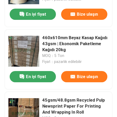
En iyi fiyat
Bize ulaşın
460x610mm Beyaz Kasap Kağıdı
43gsm | Ekonomik Paketleme
Kağıdı 20kg
MOQ：5 Ton
Fiyat：pazarlık edilebilir
En iyi fiyat
Bize ulaşın
Ana sayfa
Ürünler
45gsm/48.8gsm Recycled Pulp
Newsprint Paper For Printing
And Wrapping In Roll
Hakkımızda