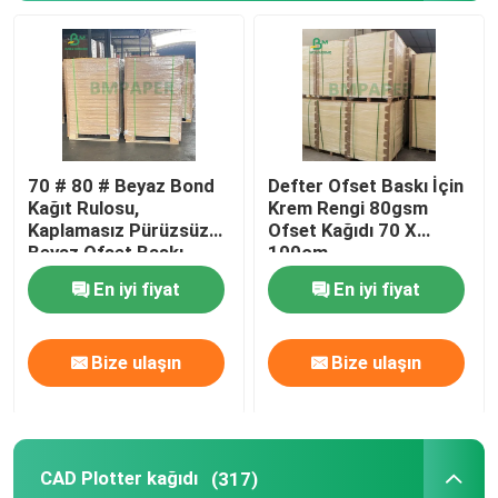
70 # 80 # Beyaz Bond
Defter Ofset Baskı İçin
Kağıt Rulosu,
Krem Rengi 80gsm
Kaplamasız Pürüzsüz
Ofset Kağıdı 70 X
Beyaz Ofset Baskı
100cm
Kağıdı
En iyi fiyat
En iyi fiyat
Bize ulaşın
Bize ulaşın
CAD Plotter kağıdı
(317)