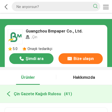
Guangzhou Bmpaper Co., Ltd.
,Çin
5.0
Onaylı tedarikçi
Şimdi ara
Bize ulaşın
Ürünler
Hakkımızda
Çin Gazete Kağıdı Rulosu
(41)