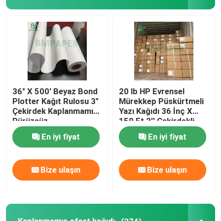
36" X 500' Beyaz Bond
20 lb HP Evrensel
Plotter Kağıt Rulosu 3"
Mürekkep Püskürtmeli
Çekirdek Kaplanmamış
Yazı Kağıdı 36 İnç X
Pürüzsüz
150 Ft 2'' Çekirdekli
Geniş Format
En iyi fiyat
En iyi fiyat
Bize ulaşın
Bize ulaşın