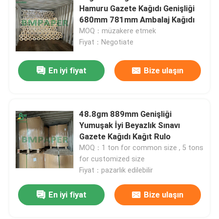
Hamuru Gazete Kağıdı Genişliği
680mm 781mm Ambalaj Kağıdı
SBS Kağıt Panosu
MOQ：müzakere etmek
Fiyat：Negotiate
Kuşe Dubleks Pano
En iyi fiyat
Bize ulaşın
Kitap Cilt Tahtası
48.8gm 889mm Genişliği
C2S Parlak Kağıt
Yumuşak İyi Beyazlık Sınavı
Gazete Kağıdı Kağıt Rulo
çuval kraft kağıdı
MOQ：1 ton for common size , 5 tons
for customized size
Fiyat：pazarlık edilebilir
Kraft Astar Kurulu
Mesaj bırakın
En iyi fiyat
Bize ulaşın
Sizi yakında arayacağız!
Gıda Ambalaj Kağıdı