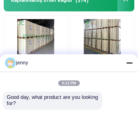
Kaplanmamış ofset kağıdı
(374)
Poster Kart Broşürleri
Beyaz Beermat Kurulu,
jenny
İçin Mat Beyaz
Coaster Su Emici Kağıt
Woodfree Kaplamasız
0.7mm 1.2mm 1.5mm
Kağıt Karton
5:12 PM
En iyi fiyat
En iyi fiyat
Good day, what product are you looking 
for?
Bize ulaşın
Bize ulaşın