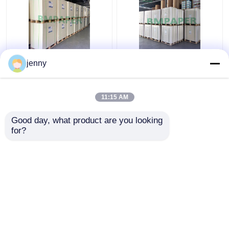
Poster Kart Broşürleri
0.4mm Emici
jenny
İçin Mat Beyaz
Kaplanmamış Kağıt
Woodfree Kaplamasız
Karton, Yazdırılabilir
Kağıt Karton
Beyaz Blotter Kağıt
11:15 AM
Sayfaları
En iyi fiyat
En iyi fiyat
Good day, what product are you looking 
for?
Bize ulaşın
Bize ulaşın
Daha fazla göster
Ana sayfa
Hakkımızda
Bize ulaşın
Desktop Site