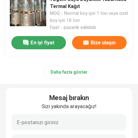
Termal Kağıt
MOQ：Normal boy için 1 ton veya özel
Beyaz Bond Kağıt Rulosu
boy için 10 ton
Fiyat：pazarlık edilebilir
CAD Plotter kağıdı
En iyi fiyat
Bize ulaşın
Kaplanmamış ofset kağıdı
Daha fazla göster
Bardak Stok Kağıt Panosu
Kaplamasız Woodfree Kağıt
Mesaj bırakın
Sizi yakında arayacağız!
Yemek Kutusu Kağıdı
İpek Parlak Kağıt