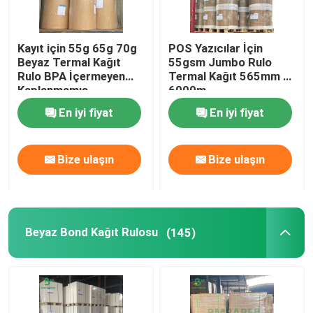
Kayıt için 55g 65g 70g
POS Yazıcılar İçin
Beyaz Termal Kağıt
55gsm Jumbo Rulo
Rulo BPA İçermeyen
Termal Kağıt 565mm X
Kaplanmamış
6000m
En iyi fiyat
En iyi fiyat
Bize ulaşın
Bize ulaşın
Beyaz Bond Kağıt Rulosu
(145)