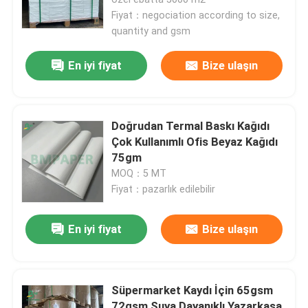
Fiyat：negociation according to size,
quantity and gsm
Fabrika turu
En iyi fiyat
Bize ulaşın
Kalite kontrol
Doğrudan Termal Baskı Kağıdı
Bize ulaşın
Çok Kullanımlı Ofis Beyaz Kağıdı
75gm
Haberler
MOQ：5 MT
Fiyat：pazarlık edilebilir
Tüm servis talepleri
En iyi fiyat
Bize ulaşın
Karbonsuz NCR Kağıdı
Süpermarket Kaydı İçin 65gsm
Termal Kağıt Rulosu
72gsm Suya Dayanıklı Yazarkasa