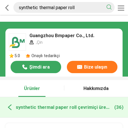
Guangzhou Bmpaper Co., Ltd.
,Çin
5.0
Onaylı tedarikçi
Şimdi ara
Bize ulaşın
Ürünler
Hakkımızda
synthetic thermal paper roll çevrimiçi üretim
(36)