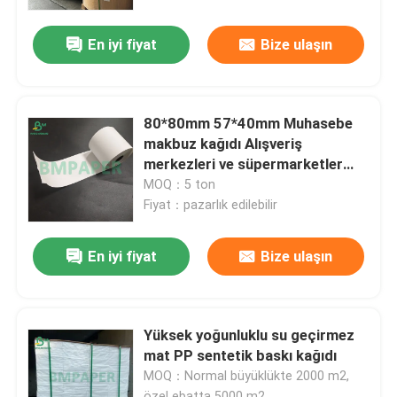
En iyi fiyat
Bize ulaşın
80*80mm 57*40mm Muhasebe
makbuz kağıdı Alışveriş
merkezleri ve süpermarketler
için termal kağıt
MOQ：5 ton
Fiyat：pazarlık edilebilir
En iyi fiyat
Bize ulaşın
Ana sayfa
Yüksek yoğunluklu su geçirmez
Ürünler
mat PP sentetik baskı kağıdı
MOQ：Normal büyüklükte 2000 m2,
Hakkımızda
özel ebatta 5000 m2