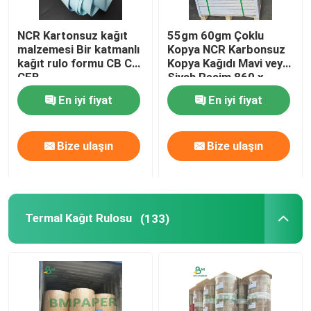
Oluklu Mukavva Levhalar
NCR Kartonsuz kağıt
55gm 60gm Çoklu
malzemesi Bir katmanlı
Kopya NCR Karbonsuz
kağıt rulo formu CB CF
Kopya Kağıdı Mavi veya
Yapışkanlı Etiket Kağıdı
CFB
Siyah Resim 860 x
610mm
En iyi fiyat
En iyi fiyat
MG kraft kağıdı
Bize ulaşın
Bize ulaşın
Bristol Kağıt Karton
Gazete Kağıdı Rulosu
Termal Kağıt Rulosu
(133)