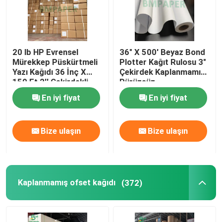
20 lb HP Evrensel
36" X 500' Beyaz Bond
Mürekkep Püskürtmeli
Plotter Kağıt Rulosu 3"
Yazı Kağıdı 36 İnç X
Çekirdek Kaplanmamış
150 Ft 2'' Çekirdekli
Pürüzsüz
Geniş Format
En iyi fiyat
En iyi fiyat
Bize ulaşın
Bize ulaşın
Kaplanmamış ofset kağıdı
(372)