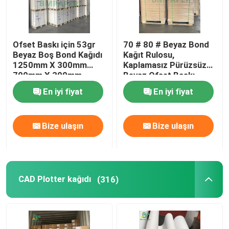
Ofset Baskı için 53gr
70 # 80 # Beyaz Bond
Beyaz Boş Bond Kağıdı
Kağıt Rulosu,
1250mm X 300mm
Kaplamasız Pürüzsüz
700mm X 300mm
Beyaz Ofset Baskı
Kağıdı
En iyi fiyat
En iyi fiyat
Bize ulaşın
Bize ulaşın
CAD Plotter kağıdı
(316)