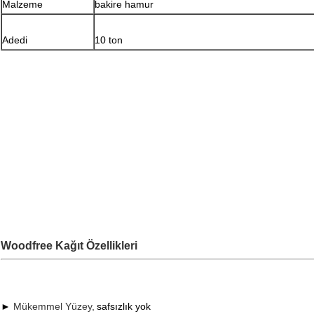
Malzeme
bakire hamur
Adedi
10 ton
Woodfree Kağıt Özellikleri
► ​​
Mükemmel Yüzey,
safsızlık yok