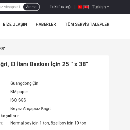
Teklif isteği
|
Turkish
Arama
BIZE ULAŞIN
HABERLER
TÜM SERVIS TALEPLERI
38''
l İlanı Baskısı İçin 25 '' x 38''
Guangdong Çin
BM paper
ISO, SGS
Beyaz Ahşapsız Kağıt
koşulları:
ı:
Normal boy için 1 ton, özel boy için 10 ton