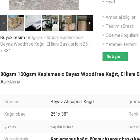
Fiyat:
Ambalaj bilgileri:
Teslim süresi:
Ödeme koşulları:
Büyük resim :
80gsm 100gsm Kaplamasız
Beyaz Woodfree Kağıt, El İlanı Baskısı İçin 25 ''
Yetenek temini:
x 38''
İletişim
80gsm 100gsm Kaplamasız Beyaz Woodfree Kağıt, El İlanı Baskı
Açıklama
Ürün adı:
Beyaz Ahşapsız Kağıt
grama
Kağıt ebadı:
25'' x 38''
Renk:
yüzey:
kaplamasız
paket
Vurgulamak:
Kaplamamış kağıt
,
80gm ahşapsız baskı ka