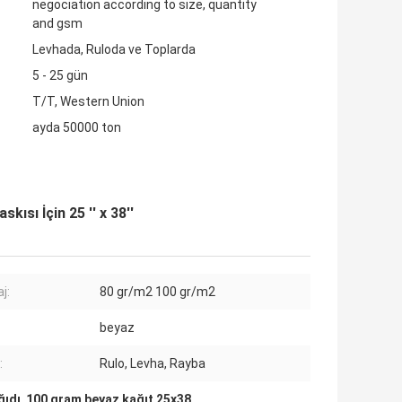
negociation according to size, quantity
and gsm
Levhada, Ruloda ve Toplarda
5 - 25 gün
T/T, Western Union
ayda 50000 ton
sı İçin 25 '' x 38''
j:
80 gr/m2 100 gr/m2
beyaz
:
Rulo, Levha, Rayba
ğıdı
,
100 gram beyaz kağıt 25x38