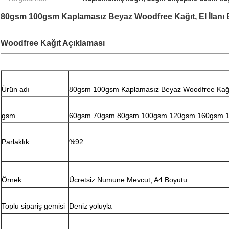
80gsm 100gsm Kaplamasız Beyaz Woodfree Kağıt, El İlanı Bask
Woodfree Kağıt Açıklaması
Ürün adı
80gsm 100gsm Kaplamasız Beyaz Woodfree Kağıt, El
gsm
60gsm 70gsm 80gsm 100gsm 120gsm 160gsm 
Parlaklık
%92
Örnek
Ücretsiz Numune Mevcut, A4 Boyutu
Toplu sipariş gemisi
Deniz yoluyla