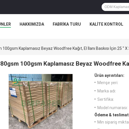
ÜNLER
HAKKIMIZDA
FABRIKA TURU
KALITE KONTROL
100gsm Kaplamasız Beyaz Woodfree Kağıt, El İlanı Baskısı İçin 25 '' X 
80gsm 100gsm Kaplamasız Beyaz Woodfree Kağıt, E
Ürün ayrıntıları:
Menşe yeri:
Marka adı:
Sertifika:
Model numarası:
Ödeme & teslimat 
Min sipariş miktar