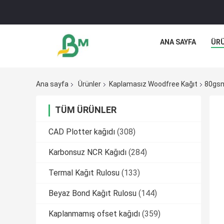
ANA SAYFA
ÜR
Ana sayfa
Ürünler
Kaplamasız Woodfree Kağıt
80gsm 
TÜM ÜRÜNLER
CAD Plotter kağıdı
(308)
Karbonsuz NCR Kağıdı
(284)
Termal Kağıt Rulosu
(133)
Beyaz Bond Kağıt Rulosu
(144)
Kaplanmamış ofset kağıdı
(359)