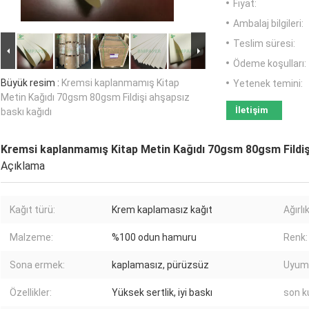
Fiyat:
Ambalaj bilgileri:
Teslim süresi:
Ödeme koşulları:
Büyük resim :
Kremsi kaplanmamış Kitap
Yetenek temini:
Metin Kağıdı 70gsm 80gsm Fildişi ahşapsız
İletişim
baskı kağıdı
Kremsi kaplanmamış Kitap Metin Kağıdı 70gsm 80gsm Fildişi
Açıklama
Kağıt türü:
Krem kaplamasız kağıt
Ağırlık
Malzeme:
%100 odun hamuru
Renk:
Sona ermek:
kaplamasız, pürüzsüz
Uyuml
Özellikler:
Yüksek sertlik, iyi baskı
son k