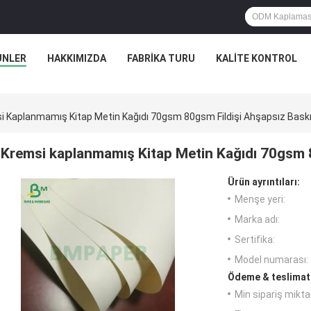
ÜNLER
HAKKIMIZDA
FABRIKA TURU
KALITE KONTROL
i Kaplanmamış Kitap Metin Kağıdı 70gsm 80gsm Fildişi Ahşapsız Baskı
Kremsi kaplanmamış Kitap Metin Kağıdı 70gsm 8
Ürün ayrıntıları:
Menşe yeri:
Marka adı:
Sertifika:
Model numarası:
Ödeme & teslimat 
Min sipariş miktar