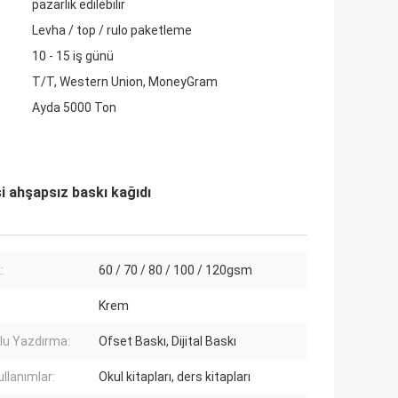
pazarlık edilebilir
Levha / top / rulo paketleme
10 - 15 iş günü
T/T, Western Union, MoneyGram
Ayda 5000 Ton
 ahşapsız baskı kağıdı
:
60 / 70 / 80 / 100 / 120gsm
Krem
u Yazdırma:
Ofset Baskı, Dijital Baskı
ullanımlar:
Okul kitapları, ders kitapları