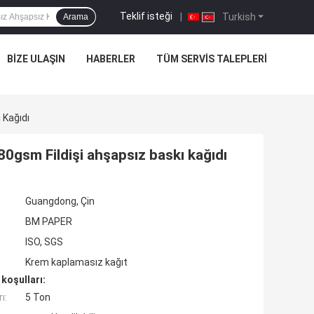
Teklif isteği
|
Turkish
Arama
BIZE ULAŞIN
HABERLER
TÜM SERVIS TALEPLERI
 Kağıdı
0gsm Fildişi ahşapsız baskı kağıdı
Guangdong, Çin
BM PAPER
ISO, SGS
Krem kaplamasız kağıt
koşulları:
ı:
5 Ton