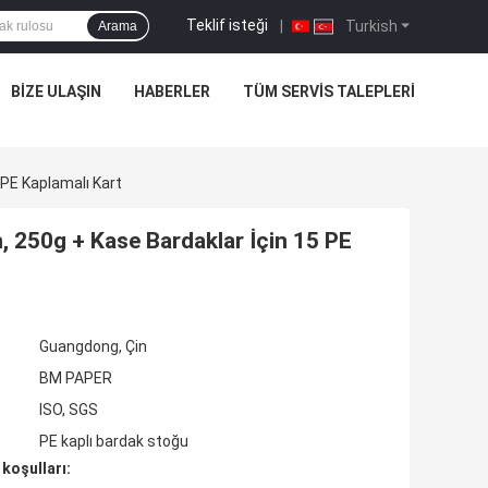
Teklif isteği
|
Turkish
Arama
BIZE ULAŞIN
HABERLER
TÜM SERVIS TALEPLERI
 PE Kaplamalı Kart
n, 250g + Kase Bardaklar İçin 15 PE
Guangdong, Çin
BM PAPER
ISO, SGS
PE kaplı bardak stoğu
koşulları: