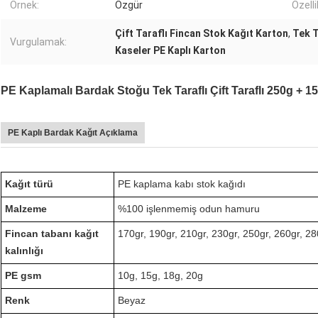
Örnek:
Özgür
Özelli
Çift Taraflı Fincan Stok Kağıt Karton
,
Tek T
Vurgulamak:
Kaseler PE Kaplı Karton
PE Kaplamalı Bardak Stoğu Tek Taraflı Çift Taraflı 250g + 1
PE Kaplı Bardak Kağıt Açıklama
Kağıt türü
PE kaplama kabı stok kağıdı
Malzeme
%100 işlenmemiş odun hamuru
Fincan tabanı kağıt
170gr, 190gr, 210gr, 230gr, 250gr, 260gr, 28
kalınlığı
PE gsm
10g, 15g, 18g, 20g
Renk
Beyaz