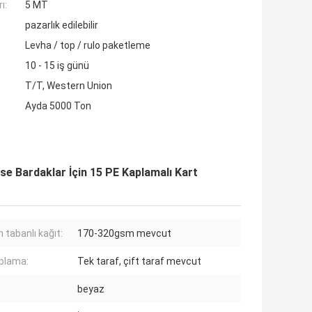
ı:
5 MT
pazarlık edilebilir
Levha / top / rulo paketleme
10 - 15 iş günü
T/T, Western Union
Ayda 5000 Ton
ase Bardaklar İçin 15 PE Kaplamalı Kart
 tabanlı kağıt:
170-320gsm mevcut
plama:
Tek taraf, çift taraf mevcut
beyaz