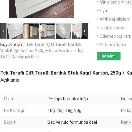
Min sipariş miktar
Fiyat:
Ambalaj bilgileri:
Teslim süresi:
Ödeme koşulları:
Büyük resim :
Tek Taraflı Çift Taraflı Bardak
Yetenek temini:
Stok Kağıt Karton, 250g + Kase Bardaklar İçin
İletişim
15 PE Kaplamalı Kart
Tek Taraflı Çift Taraflı Bardak Stok Kağıt Karton, 250g + K
Açıklama
Ürün:
PE kaplı bardak stoğu
Fincan
PE Kalınlığı:
10g, 15g, 18g, 20g
PE ka
Boyut:
Sac ve rulo formunda özel
Renk: