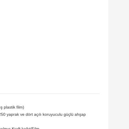
 plastik film)
 250 yaprak ve dört açılı koruyuculu güçlü ahşap
ılmış Kraft kağıt/Film.