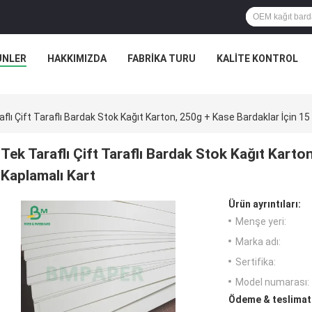
ÜNLER
HAKKIMIZDA
FABRIKA TURU
KALITE KONTROL
flı Çift Taraflı Bardak Stok Kağıt Karton, 250g + Kase Bardaklar İçin 15
Tek Taraflı Çift Taraflı Bardak Stok Kağıt Karto
Kaplamalı Kart
Ürün ayrıntıları:
Menşe yeri:
Marka adı:
Sertifika:
Model numarası:
Ödeme & teslimat 