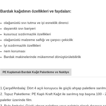
Bardak kağıdının özellikleri ve faydaları:
olağanüstü sıvı tutma ve iyi esneklik direnci
dayanıklı sıvı bariyeri
kusursuz sızdırmazlık özellikleri
olağanüstü malzeme saflığı ve çarpıcı çekicilik
İyi sızdırmazlık özellikleri
nem koruması
Bardak makinelerinde mükemmel dönüştürülebilirlik
PE Kaplamalı Bardak Kağıt Paketleme ve Nakliye
1.
Çarşaf
Ambalaj: Dört 4 açılı koruyucu ile güçlü ahşap paletlere sarılmış
2. Topuz Paketleme: PE Kaplı Kraft Kağıt ile sarılmış top başına 100 -
paletler üzerinde film.
3. Rulo Ambalaj: Güçlü ahşap paletlere veya paletsiz olarak dışarıya sar