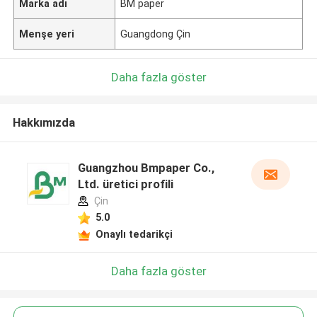
Marka adı
BM paper
Menşe yeri
Guangdong Çin
Daha fazla göster
Hakkımızda
Guangzhou Bmpaper Co.,
Ltd. üretici profili
Çin
5.0
Onaylı tedarikçi
Daha fazla göster