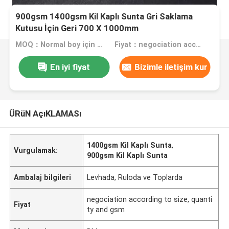
900gsm 1400gsm Kil Kaplı Sunta Gri Saklama
Kutusu İçin Geri 700 X 1000mm
MOQ：Normal boy için 1 ton, özel boy için 10 ton
Fiyat：negociation according to size, quantity and gsm
En iyi fiyat
Bizimle iletişim kur
ÜRüN AçıKLAMASı
1400gsm Kil Kaplı Sunta
,
Vurgulamak:
900gsm Kil Kaplı Sunta
Ambalaj bilgileri
Levhada, Ruloda ve Toplarda
negociation according to size, quanti
Fiyat
ty and gsm