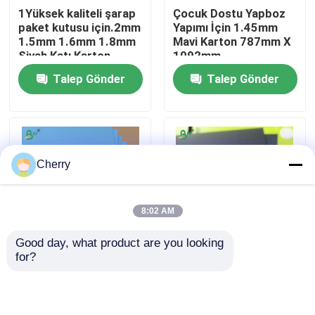
1Yüksek kaliteli şarap
Çocuk Dostu Yapboz
paket kutusu için.2mm
Yapımı İçin 1.45mm
Fabrika turu
1.5mm 1.6mm 1.8mm
Mavi Karton 787mm X
Siyah Katı Karton
1092mm
Talep Gönder
Talep Gönder
Kalite kontrol
Bize ulaşın
Cherry
Haberler
8:02 AM
Tüm servis talepleri
Good day, what product are you looking 
for?
Güçlü Tam Mavi Renkli
1.5mm Siyah Kitap
CAD Plotter kağıdı
Bulmaca Karton
Kartonu, Kitap Cilt
1.45mm 700 X
Kapakları İçin,
1000mm
Tamamen Siyah &
Karbonsuz NCR Kağıdı