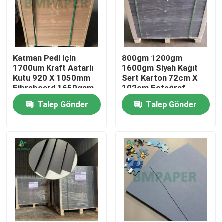
Katman Pedi için
800gm 1200gm
1700um Kraft Astarlı
1600gm Siyah Kağıt
Kutu 920 X 1050mm
Sert Karton 72cm X
Fibreboard 1650gsm
102cm Fotoğraf
Çerçeve
Talep Gönder
Talep Gönder
Ana sayfa
Ürünler
Hakkımızda