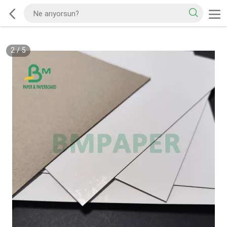
2
/
5