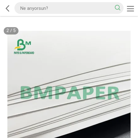
2
/
5