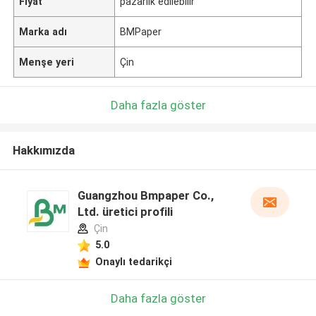
Fiyat
pazarlık edilebilir
Marka adı
BMPaper
Menşe yeri
Çin
Daha fazla göster
Hakkımızda
Guangzhou Bmpaper Co.,
Ltd. üretici profili
Çin
5.0
Onaylı tedarikçi
Daha fazla göster