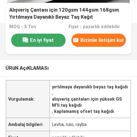
Alışveriş Çantası için 120gsm 144gsm 168gsm
Yırtılmaya Dayanıklı Beyaz Taş Kağıt
MOQ：5 Ton
Fiyat：pazarlık edilebilir
En iyi fiyat
Bizimle iletişim kur
ÜRüN AçıKLAMASı
yırtılmaya dayanıklı beyaz taş kağıdı
,
Vurgulamak:
alışveriş çantaları için yüksek GS
M'li taş kağıdı
,
kaplamamış ofset taş kağıdı
Ambalaj bilgileri
Levha, rulo, rayba