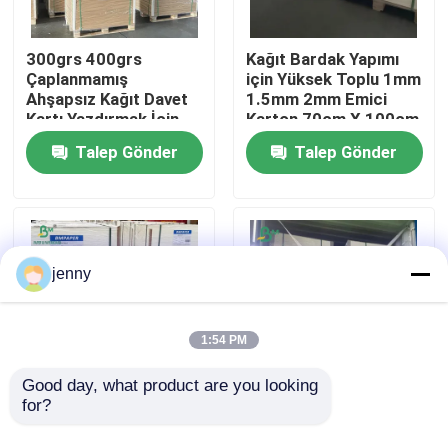
Fabrika turu
300grs 400grs
Kağıt Bardak Yapımı
Çaplanmamış
için Yüksek Toplu 1mm
Ahşapsız Kağıt Davet
1.5mm 2mm Emici
Kartı Yazdırmak İçin
Karton 70cm X 100cm
Kalite kontrol
Beyaz Kapak
Talep Gönder
Talep Gönder
Bize ulaşın
Haberler
jenny
Tüm servis talepleri
1:54 PM
CAD Plotter kağıdı
Good day, what product are you looking 
for?
60pt 80pt Bar otel
20PT 40PT 60PT Bira
altüstleri yapmak için
Çatısı Tahta İçki Altı
Karbonsuz NCR Kağıdı