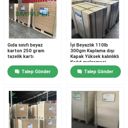
Gıda sınıfı beyaz
İyi Beyazlık 110lb
karton 250 gram
300gm Kaplama dışı
tazelik kartı
Kapak Yüksek kalınlıklı
Kağıt malzemesi
Yapraklarda
Talep Gönder
Talep Gönder
Ana sayfa
Ürünler
Hakkımızda