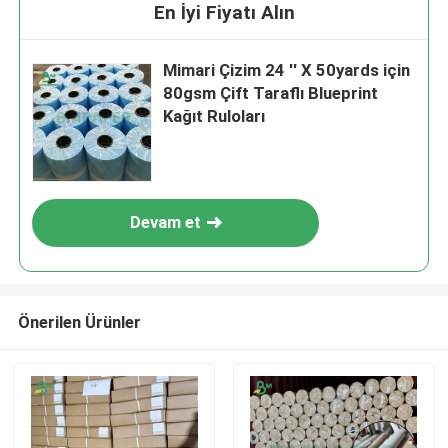
En İyi Fiyatı Alın
Mimari Çizim 24 '' X 50yards için
80gsm Çift Taraflı Blueprint
Kağıt Ruloları
Devam et
Önerilen Ürünler