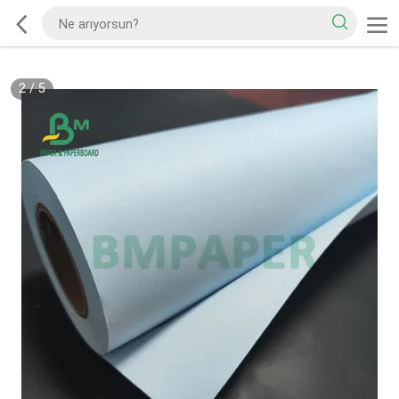
2
/
5