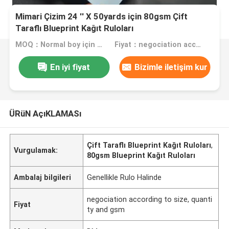
Mimari Çizim 24 '' X 50yards için 80gsm Çift
Taraflı Blueprint Kağıt Ruloları
MOQ：Normal boy için 5 rulo, özel boy için 200 rulo
Fiyat：negociation according to size, quantity and gsm
En iyi fiyat
Bizimle iletişim kur
ÜRüN AçıKLAMASı
Çift Taraflı Blueprint Kağıt Ruloları
,
Vurgulamak:
80gsm Blueprint Kağıt Ruloları
Ambalaj bilgileri
Genellikle Rulo Halinde
negociation according to size, quanti
Fiyat
ty and gsm