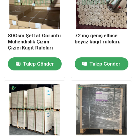
80Gsm Şeffaf Görüntü
72 inç geniş elbise
Mühendislik Çizim
beyaz kağıt ruloları.
Çizici Kağıt Ruloları
Talep Gönder
Talep Gönder
Ana sayfa
Ürünler
Hakkımızda