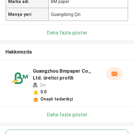
Marka adı
BM paper
Menşe yeri
Guangdong Çin
Daha fazla göster
Hakkımızda
Guangzhou Bmpaper Co.,
Ltd. üretici profili
Çin
5.0
Onaylı tedarikçi
Daha fazla göster