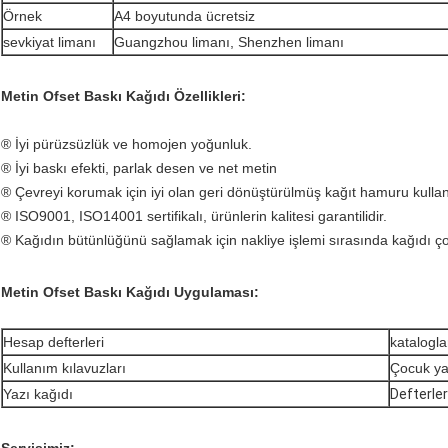
Örnek
A4 boyutunda ücretsiz
sevkiyat limanı
Guangzhou limanı, Shenzhen limanı
Metin Ofset Baskı Kağıdı Özellikleri:
® İyi pürüzsüzlük ve homojen yoğunluk.
® İyi baskı efekti, parlak desen ve net metin
® Çevreyi korumak için iyi olan geri dönüştürülmüş kağıt hamuru kull
® ISO9001, ISO14001 sertifikalı, ürünlerin kalitesi garantilidir.
® Kağıdın bütünlüğünü sağlamak için nakliye işlemi sırasında kağıdı çok
Metin Ofset Baskı Kağıdı Uygulaması:
Hesap defterleri
katalogla
Kullanım kılavuzları
Çocuk ya
Yazı kağıdı
Defterler