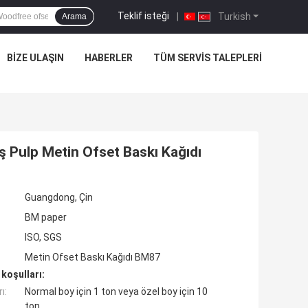
Teklif isteği
|
Turkish
Arama
BIZE ULAŞIN
HABERLER
TÜM SERVIS TALEPLERI
 Pulp Metin Ofset Baskı Kağıdı
Guangdong, Çin
BM paper
ISO, SGS
Metin Ofset Baskı Kağıdı BM87
koşulları:
ı:
Normal boy için 1 ton veya özel boy için 10
ton