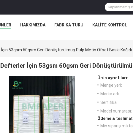
ÜNLER
HAKKIMIZDA
FABRIKA TURU
KALITE KONTROL
r İçin 53gsm 60gsm Geri Dönüştürülmüş Pulp Metin Ofset Baskı Kağıdı
Defterler İçin 53gsm 60gsm Geri Dönüştürülmüş
Ürün ayrıntıları:
Menşe yeri:
Marka adı:
Sertifika:
Model numarası:
Ödeme & teslimat 
Min sipariş miktar