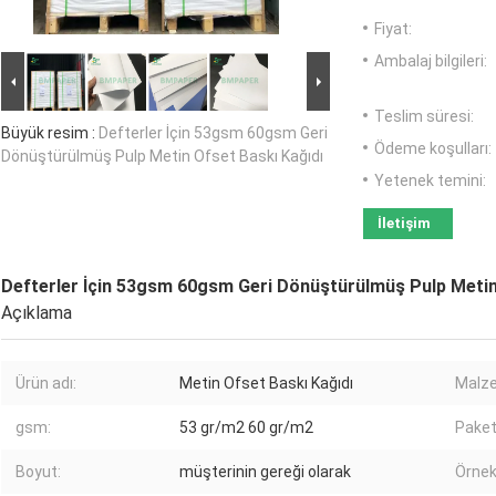
Fiyat:
Ambalaj bilgileri:
Teslim süresi:
Büyük resim :
Defterler İçin 53gsm 60gsm Geri
Ödeme koşulları:
Dönüştürülmüş Pulp Metin Ofset Baskı Kağıdı
Yetenek temini:
İletişim
Defterler İçin 53gsm 60gsm Geri Dönüştürülmüş Pulp Metin
Açıklama
Ürün adı:
Metin Ofset Baskı Kağıdı
Malz
gsm:
53 gr/m2 60 gr/m2
Paket
Boyut:
müşterinin gereği olarak
Örnek