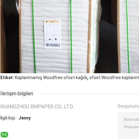
,
Etiket:
Kaplanmamış Woodfree ofset kağıdı
ofset Woodfree kaplanm
İletişim bilgileri
GUANGZHOU BMPAPER CO., LTD.
Sorgunuzu
İlgili kişi:
Jenny