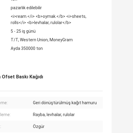
pazarlık edilebilir
<i>ream.</i> <b>oymak.</b> <i>sheets,
rolls</i> <b>levhalar, rulolar</b>
5 - 25 iş günü
T/T, Western Union, MoneyGram
Ayda 350000 ton
 Ofset Baskı Kağıdı
eme:
Geri dönüştürülmüş kağıt hamuru
leme:
Rayba, levhalar, rulolar
:
Özgür