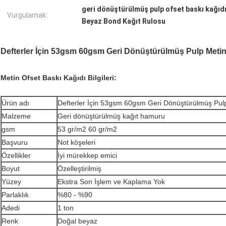
geri dönüştürülmüş pulp ofset baskı kağıd
Vurgulamak:
Beyaz Bond Kağıt Rulosu
Defterler İçin 53gsm 60gsm Geri Dönüştürülmüş Pulp Metin
Metin Ofset Baskı Kağıdı Bilgileri:
Ürün adı
Defterler İçin 53gsm 60gsm Geri Dönüştürülmüş Pulp
Malzeme
Geri dönüştürülmüş kağıt hamuru
gsm
53 gr/m2 60 gr/m2
Başvuru
Not köşeleri
Özellikler
İyi mürekkep emici
Boyut
Özelleştirilmiş
Yüzey
Ekstra Son İşlem ve Kaplama Yok
Parlaklık
%80 - %90
Adedi
1 ton
Renk
Doğal beyaz