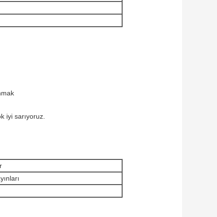
anmak
 iyi sarıyoruz.
r
yınları