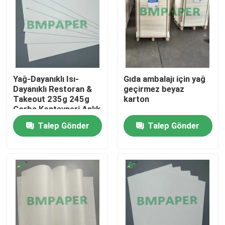
Yağ-Dayanıklı Isı-
Gıda ambalajı için yağ
Dayanıklı Restoran &
geçirmez beyaz
Takeout 235g 245g
karton
Çorba Konteyneri Anlık
Noodle Kasaları ve
Talep Gönder
Talep Gönder
Sıcak Çorba Kasaları
için Karton
Ana sayfa
Ürünler
Hakkımızda