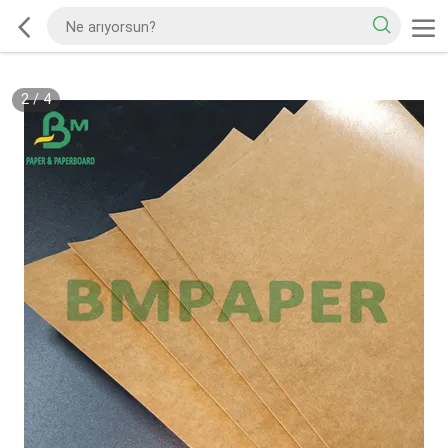
2
/
4