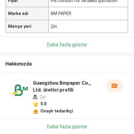
Fiyat
Pls consult for detailed quotation
Marka adı
BM PAPER
Menşe yeri
Çin
Daha fazla göster
Hakkımızda
Guangzhou Bmpaper Co.,
Ltd. üretici profili
Çin
5.0
Onaylı tedarikçi
Daha fazla göster