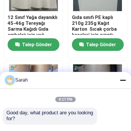
Fabrika turu
12 Sınıf Yağa dayanıklı
Gıda sınıfı PE kaplı
45-46g Tereyağı
210g 235g Kağıt
Sarma Kağıdı Gıda
Karton ️ Sıcak çorba
ambalajı için yağ
kaseleri için sızıntı
Kalite kontrol
geçirmez Kağıt
geçirmez karton
Talep Gönder
Talep Gönder
Bize ulaşın
Haberler
Sarah
Tüm servis talepleri
8:17 PM
CAD Plotter kağıdı
Good day, what product are you looking 
for?
210gm+18gm PE kaplı
210g PE kaplama
sızdırmaz pasta kabı
kartonu, yağlı çorba
Karbonsuz NCR Kağıdı