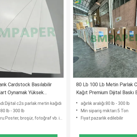
lank Cardstock Basılabilir
80 Lb 100 Lb Metin Parlak 
Kart Oynamak Yüksek
Kağıt Premium Dijital Baskı
k
Kağıt
dı:Dijital c2s parlak metin kağıdı
ağırlık aralığı:80 lb - 300 lb
:80 lb - 300 lb
Min sipariş miktarı:5 Ton
:Poster, broşür, fotoğraf vb. için.
Fiyat:pazarlık edilebilir