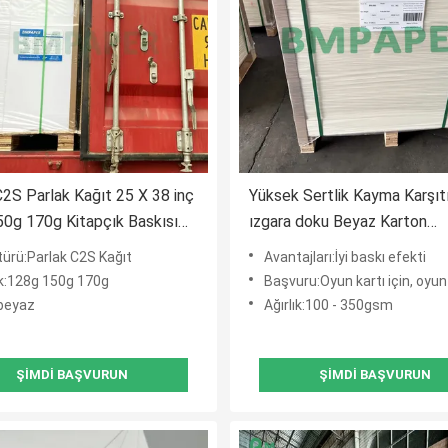
2S Parlak Kağıt 25 X 38 inç
Yüksek Sertlik Kayma Karşıt
0g 170g Kitapçık Baskısı
ızgara doku Beyaz Karton
Profesyonel Oyun Kart Kağı
türü:Parlak C2S Kağıt
Avantajları:İyi baskı efekti
ık:128g 150g 170g
Başvuru:Oyun kartı için, oyun
beyaz
Ağırlık:100 - 350gsm
ŞIMDI BAŞVURUN
ŞIMDI BAŞVURUN