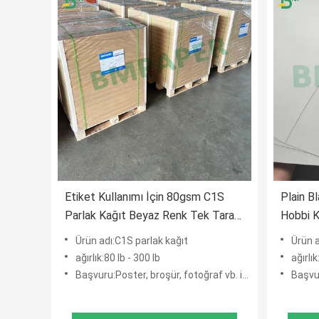
Etiket Kullanımı İçin 80gsm C1S
Plain B
Parlak Kağıt Beyaz Renk Tek Taraflı
Hobbi 
Kuşeli
Parlaklı
Ürün adı:C1S parlak kağıt
Ürün a
ağırlık:80 lb - 300 lb
ağırlık
Başvuru:Poster, broşür, fotoğraf vb. için.
Başvuru