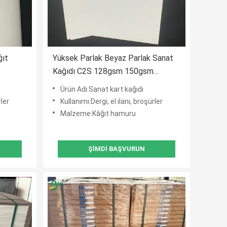
ğıt
Yüksek Parlak Beyaz Parlak Sanat
Kağıdı C2S 128gsm 150gsm
250gsm 300gsm 350gsm
Ürün Adı:Sanat kart kağıdı
rler
Kullanımı:Dergi, el ilanı, broşürler
Malzeme:Kâğıt hamuru
ŞIMDI BAŞVURUN