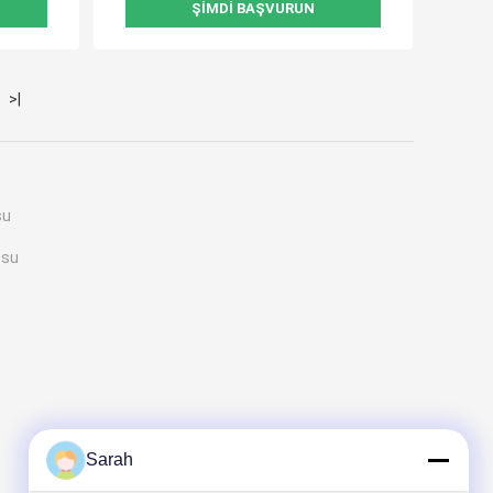
ŞIMDI BAŞVURUN
>|
su
osu
Sarah