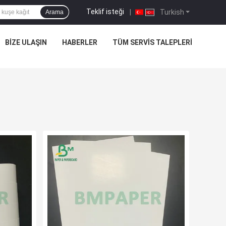
Teklif isteği
|
Turkish
Arama
BIZE ULAŞIN
HABERLER
TÜM SERVIS TALEPLERI