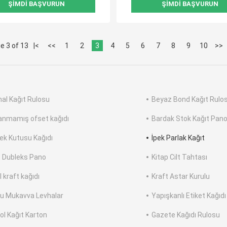
ŞIMDI BAŞVURUN
ŞIMDI BAŞVURUN
e 3 of 13
|<
<<
1
2
3
4
5
6
7
8
9
10
>>
al Kağıt Rulosu
Beyaz Bond Kağıt Rulo
anmamış ofset kağıdı
Bardak Stok Kağıt Pan
k Kutusu Kağıdı
İpek Parlak Kağıt
 Dubleks Pano
Kitap Cilt Tahtası
 kraft kağıdı
Kraft Astar Kurulu
lu Mukavva Levhalar
Yapışkanlı Etiket Kağıdı
ol Kağıt Karton
Gazete Kağıdı Rulosu