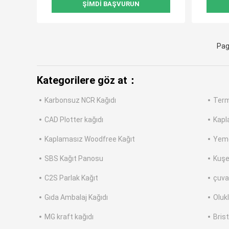
ŞIMDI BAŞVURUN
Pag
Kategorilere göz at：
Karbonsuz NCR Kağıdı
Term
CAD Plotter kağıdı
Kapl
Kaplamasız Woodfree Kağıt
Yeme
SBS Kağıt Panosu
Kuşe
C2S Parlak Kağıt
çuval
Gıda Ambalaj Kağıdı
Oluk
MG kraft kağıdı
Brist