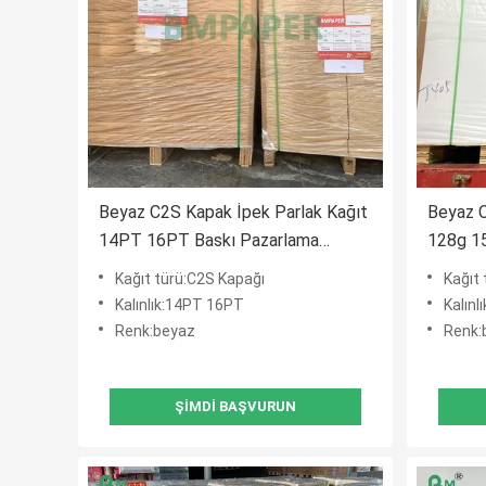
Beyaz C2S Kapak İpek Parlak Kağıt
Beyaz C
14PT 16PT Baskı Pazarlama
128g 15
Materyalleri İçin
İçin
Kağıt türü:C2S Kapağı
Kağıt 
Kalınlık:14PT 16PT
Kalınl
Renk:beyaz
Renk:
ŞIMDI BAŞVURUN