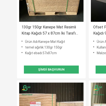
130gr 150gr Kanepe Mat Resimli
Ofset 
Kitap Kağıdı 57 x 87cm İki Tarafı
Kağıdı
Kuşe
Hamuru 
Ürün Adı:Kanepe Mat Kağıt
Ürün A
temel ağırlık:130gr 150gr
Kullan
Kağıt ebadı:57x87cm
Malze
ŞIMDI BAŞVURUN