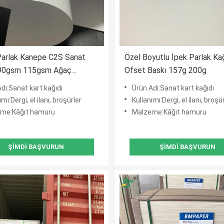
Parlak Kanepe C2S Sanat
Özel Boyutlu İpek Parlak Ka
 90gsm 115gsm Ağaç
Ofset Baskı 157g 200g
Malzemesi ile Kaplanmış
dı:Sanat kart kağıdı
Ürün Adı:Sanat kart kağıdı
ımı:Dergi, el ilanı, broşürler
Kullanımı:Dergi, el ilanı, broşü
me:Kâğıt hamuru
Malzeme:Kâğıt hamuru
ŞIMDI BAŞVURUN
ŞIMDI BAŞVURUN